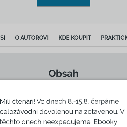
SI
O AUTOROVI
KDE KOUPIT
PRAKTICK
Obsah
Milí čtenáři! Ve dnech 8.-15.8. čerpáme
celozávodní dovolenou na zotavenou. V
těchto dnech neexpedujeme. Ebooky