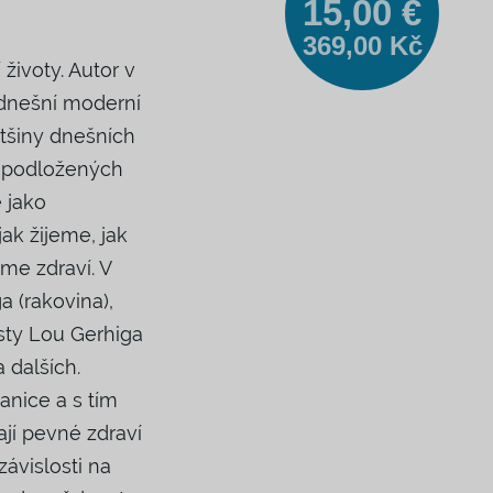
15,00 €
omenuté heslo
369,00 Kč
 životy. Autor v
te ještě účet?
REGISTROVAT SE
 dnešní moderní
ětšiny dnešních
dí podložených
 jako
 jak žijeme, jak
me zdraví. V
a (rakovina),
sty Lou Gerhiga
 dalších.
ranice a s tím
jí pevné zdraví
závislosti na