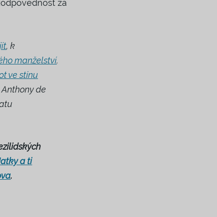
 zodpovědnost za
ít
, k
ého manželství
.
ot ve stínu
y Anthony de
matu
ezilidských
atky a ti
ova
.