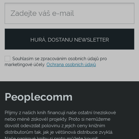
HURÁ, DOSTANU NEWSLETTER
Souhlasím se zpracováním osobních údajů pro
marketingové účely.
Ochrana osobních údajů
Peoplecomm
Příjmy z našich knih financují naše ostatní (neziskové
nebo méně ziskové) projekty. Proto si nemůžeme
dovolit odevzdat polovinu z jejich ceny knižním
distributorům tak, jak je většinová distribuce zvyklá.
Naše papírové knihy si proto můžete koupit: