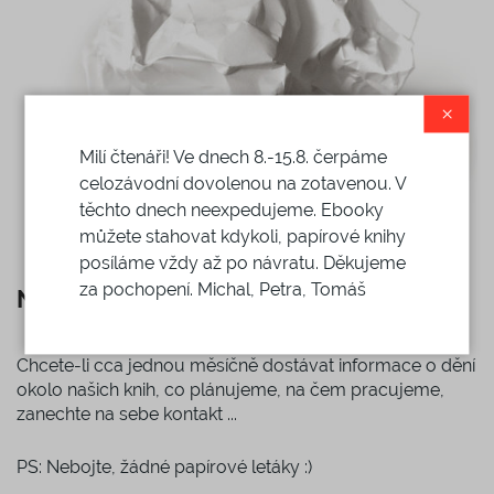
×
Milí čtenáři! Ve dnech 8.-15.8. čerpáme
celozávodní dovolenou na zotavenou. V
těchto dnech neexpedujeme. Ebooky
můžete stahovat kdykoli, papírové knihy
posíláme vždy až po návratu. Děkujeme
za pochopení. Michal, Petra, Tomáš
NEWSLETTER
Chcete-li cca jednou měsíčně dostávat informace o dění
okolo našich knih, co plánujeme, na čem pracujeme,
zanechte na sebe kontakt ...
PS: Nebojte, žádné papírové letáky :)