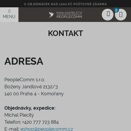
U OBJEDNÁVEK NAD 1000 KČ POŠTOVNÉ ZDARMA
0
MENU
KONTAKT
ADRESA
PeopleComm s.r.o.
Boženy Jandlové 2132/3
140 00 Praha 4 - Komořany
Objednávky, expedice:
Michal Plecitý
Telefon: +420 777 723 884
E-mail:
eshop@peoplecomm.cz