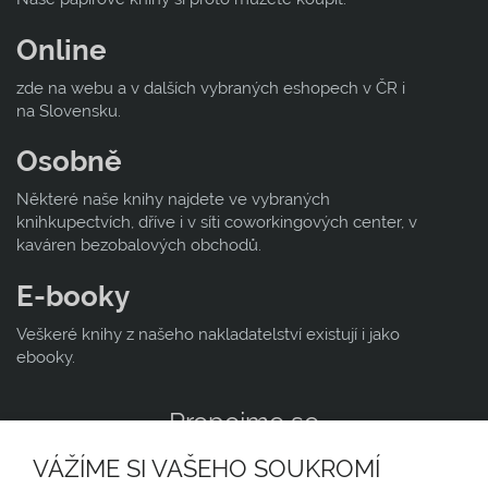
Online
zde na webu a v dalších vybraných eshopech v ČR i
na Slovensku.
Osobně
Některé naše knihy najdete ve vybraných
knihkupectvích, dříve i v síti coworkingových center, v
kaváren bezobalových obchodů.
E-booky
Veškeré knihy z našeho nakladatelství existují i jako
ebooky.
Propojme se
VÁŽÍME SI VAŠEHO SOUKROMÍ
N