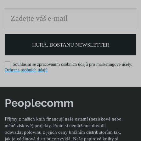
HURÁ, DOSTANU NEWSLETTER
Souhlasím se zpracováním osobních údajů pro marketingové účely.
Ochrana osobních údajů
Peoplecomm
Příjmy z našich knih financují naše ostatní (neziskové nebo
méně ziskové) projekty. Proto si nemůžeme dovolit
odevzdat polovinu z jejich ceny knižním distributorům tak,
jak je většinová distribuce zvyklá. Naše papírové knihy si