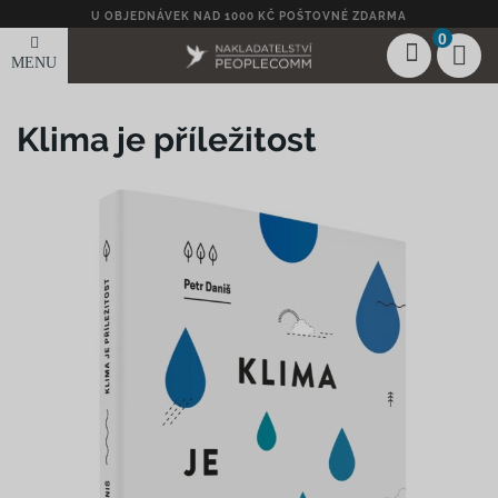
U OBJEDNÁVEK NAD 1000 KČ POŠTOVNÉ ZDARMA
0
MENU
Klima je příležitost