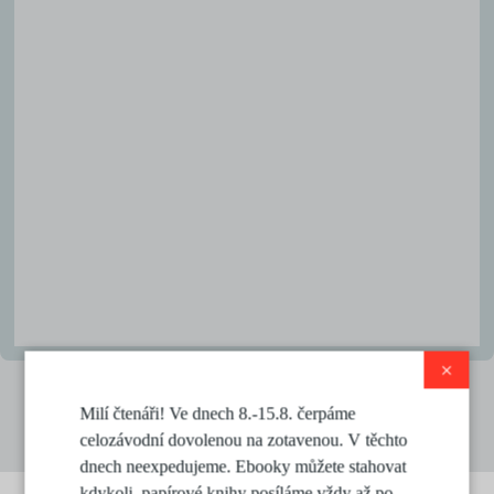
×
Milí čtenáři! Ve dnech 8.-15.8. čerpáme
celozávodní dovolenou na zotavenou. V těchto
dnech neexpedujeme. Ebooky můžete stahovat
kdykoli, papírové knihy posíláme vždy až po