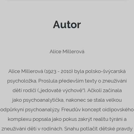
Autor
Alice Millerová
Alice Millerová (1923 - 2010) byla polsko-švýcarská
psycholožka. Proslula především texty o zneužívání
dětí rodiči („jedovaté výchově“). Ačkoli začínala
jako psychoanalytička, nakonec se stala velkou
odpůrkyní psychoanalýzy. Freudův koncept oidipovského
komplexu popsala jako pokus zakrýt realitu týrání a
zneužívání dětí v rodinách. Snahu potlačit dětské pravdy