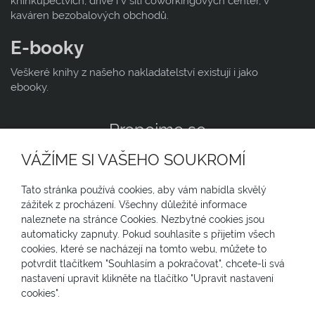
knihkupectvích, dříve i v síti coworkingových center, v
kaváren bezobalových obchodů.
E-booky
Veškeré knihy z našeho nakladatelství existují i jako
ebooky.
Propojme se
VÁŽÍME SI VAŠEHO SOUKROMÍ
N
Tato stránka používá cookies, aby vám nabídla skvělý
Jsme zapojení v
zážitek z procházení. Všechny důležité informace
naleznete na stránce Cookies. Nezbytné cookies jsou
NEWSLETTER
automaticky zapnuty. Pokud souhlasíte s přijetím všech
cookies, které se nacházejí na tomto webu, můžete to
Chcete-li párkrát do roka kdostávat informace o dění
potvrdit tlačítkem "Souhlasím a pokračovat", chcete-li svá
okolo našich knih, o tom jak se které daří včetně tématu
nastavení upravit klikněte na tlačítko "Upravit nastavení
DOMOV
KNIHY
EBOOKY
DOPAD
či firem, kterým se ta která kniha věnuje, co plánujeme,
cookies".
PŘÍRUČKA PRO KOLIBŘÍKY
O NÁS
ZA-DAR-MO
na čem pracujeme, zanechte na sebe kontakt ...