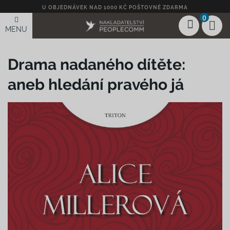
U OBJEDNÁVEK NAD 1000 KČ POŠTOVNÉ ZDARMA
0
MENU
Drama nadaného dítěte:
aneb hledání pravého já