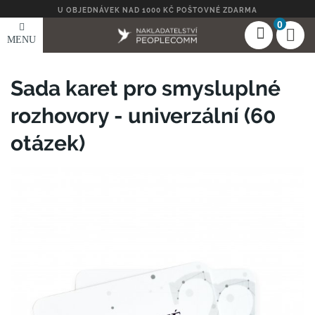
U OBJEDNÁVEK NAD 1000 KČ POŠTOVNÉ ZDARMA
0
MENU
Sada karet pro smysluplné
rozhovory - univerzální (60
otázek)