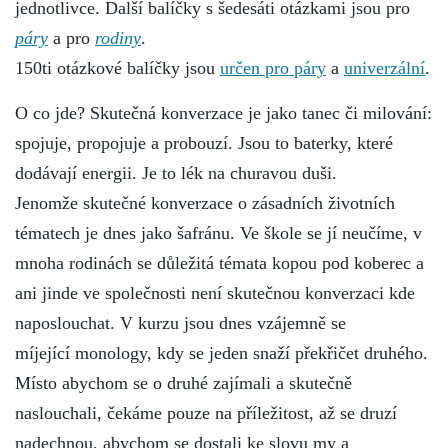
jednotlivce. Další balíčky s šedesáti otázkami jsou pro
páry
a pro
rodiny
.
150ti otázkové balíčky jsou
určen pro páry
a
univerzální
.
O co jde? Skutečná konverzace je jako tanec či milování:
spojuje, propojuje a probouzí. Jsou to baterky, které
dodávají energii. Je to lék na churavou duši.
Jenomže skutečné konverzace o zásadních životních
tématech je dnes jako šafránu. Ve škole se jí neučíme, v
mnoha rodinách se důležitá témata kopou pod koberec a
ani jinde ve společnosti není skutečnou konverzaci kde
naposlouchat. V kurzu jsou dnes vzájemně se
míjející monology, kdy se jeden snaží překřičet druhého.
Místo abychom se o druhé zajímali a skutečně
naslouchali, čekáme pouze na příležitost, až se druzí
nadechnou, abychom se dostali ke slovu my a