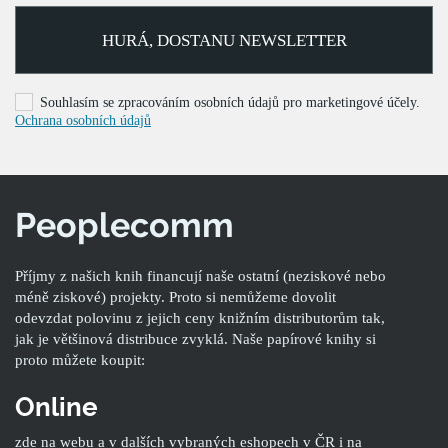
HURÁ, DOSTANU NEWSLETTER
Souhlasím se zpracováním osobních údajů pro marketingové účely.
Ochrana osobních údajů
Peoplecomm
Příjmy z našich knih financují naše ostatní (neziskové nebo
méně ziskové) projekty. Proto si nemůžeme dovolit
odevzdat polovinu z jejich ceny knižním distributorům tak,
jak je většinová distribuce zvyklá. Naše papírové knihy si
proto můžete koupit:
Online
zde na webu a v dalších vybraných eshopech v ČR i na