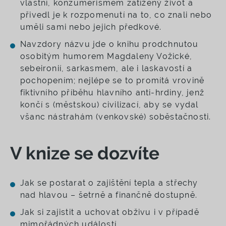
vlastní, konzumerismem zatížený život a
přivedl je k rozpomenutí na to, co znali nebo
uměli sami nebo jejich předkové.
Navzdory názvu jde o knihu prodchnutou
osobitým humorem Magdaleny Vožické,
sebeironií, sarkasmem, ale i laskavostí a
pochopením; nejlépe se to promítá vrovině
fiktivního příběhu hlavního anti-hrdiny, jenž
končí s (městskou) civilizací, aby se vydal
všanc nástrahám (venkovské) soběstačnosti.
V knize se dozvíte
Jak se postarat o zajištění tepla a střechy
nad hlavou – šetrně a finančně dostupně.
Jak si zajistit a uchovat obživu i v případě
mimořádných událostí.