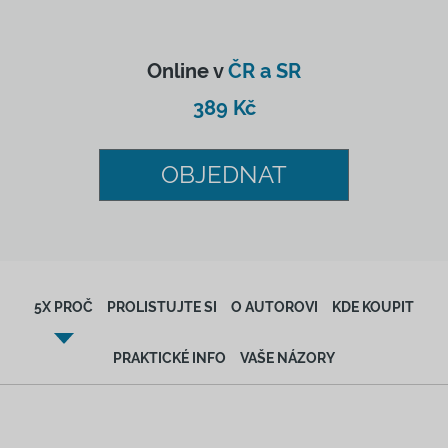
Online v
ČR a SR
389 Kč
OBJEDNAT
5X PROČ
PROLISTUJTE SI
O AUTOROVI
KDE KOUPIT
PRAKTICKÉ INFO
VAŠE NÁZORY