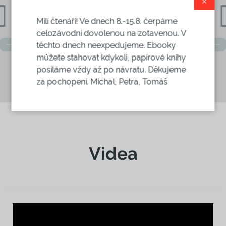
Prolistujte si
×
Milí čtenáři! Ve dnech 8.-15.8. čerpáme
celozávodní dovolenou na zotavenou. V
těchto dnech neexpedujeme. Ebooky
můžete stahovat kdykoli, papírové knihy
posíláme vždy až po návratu. Děkujeme
za pochopení. Michal, Petra, Tomáš
Videa