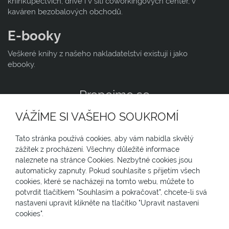
knihkupectvích, dříve i v síti coworkingových center, v
kaváren bezobalových obchodů.
E-booky
Veškeré knihy z našeho nakladatelství existují i jako
ebooky.
Propojme se
VÁŽÍME SI VAŠEHO SOUKROMÍ
N
Tato stránka používá cookies, aby vám nabídla skvělý
Jsme zapojení v
zážitek z procházení. Všechny důležité informace
naleznete na stránce Cookies. Nezbytné cookies jsou
NEWSLETTER
automaticky zapnuty. Pokud souhlasíte s přijetím všech
cookies, které se nacházejí na tomto webu, můžete to
Chcete-li párkrát do roka kdostávat informace o dění
potvrdit tlačítkem "Souhlasím a pokračovat", chcete-li svá
okolo našich knih, o tom jak se které daří včetně tématu
nastavení upravit klikněte na tlačítko "Upravit nastavení
DOMOV
KNIHY
EBOOKY
DOPAD
či firem, kterým se ta která kniha věnuje, co plánujeme,
cookies".
PŘÍRUČKA PRO KOLIBŘÍKY
O NÁS
ZA-DAR-MO
na čem pracujeme, zanechte na sebe kontakt ...