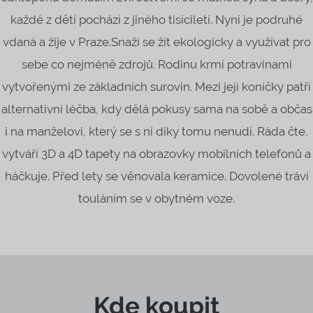
každé z dětí pochází z jiného tisíciletí. Nyní je podruhé
vdaná a žije v Praze.Snaží se žít ekologicky a využívat pro
sebe co nejméně zdrojů. Rodinu krmí potravinami
vytvořenými ze základních surovin. Mezi její koníčky patří
alternativní léčba, kdy dělá pokusy sama na sobě a občas
i na manželovi, který se s ní díky tomu nenudí. Ráda čte,
vytváří 3D a 4D tapety na obrazovky mobilních telefonů a
háčkuje. Před lety se věnovala keramice. Dovolené tráví
touláním se v obytném voze.
Kde koupit