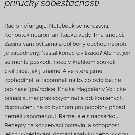
příručky soběstačnosti
Rádio nefunguje. Notebook se nerozsvítí.
Kohoutek neuroní ani kapku vody. Tma tmoucí.
Začíná vám být zima a oblíbený obchod naproti
je zabedněný. Nastal konec civilizace? Ale ne, jen
se mohlo poškodit něco v křehkém soukolí
civilizace, jak ji známe. A ve které jsme
zpohodlněli a zapomněli na to, co bylo běžné
pro naše (pra)rodiče. Knížka Magdaleny Vožické
přináší sumář praktických rad a odzkoušených
doporučení, na co bychom pro podobný případ
neměli zapomenout. Rázně, ale s nadsázkou.
Recepty na konzervaci potravin, a schopnost
jejich vypěstování, domácí apatyku nebo výrobu