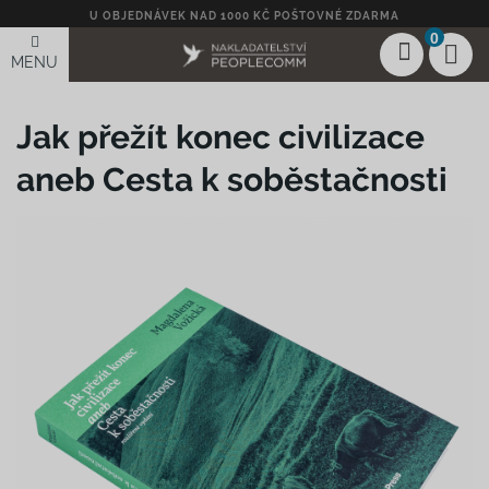
U OBJEDNÁVEK NAD 1000 KČ POŠTOVNÉ ZDARMA
0
MENU
Jak přežít konec civilizace
aneb Cesta k soběstačnosti