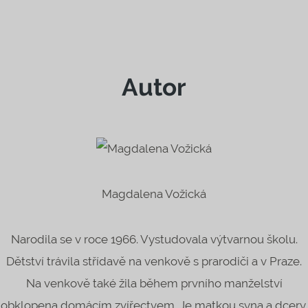
Autor
Magdalena Vožická
Narodila se v roce 1966. Vystudovala výtvarnou školu.
Dětství trávila střídavě na venkově s prarodiči a v Praze.
Na venkově také žila během prvního manželství
obklopena domácím zvířectvem. Je matkou syna a dcery,