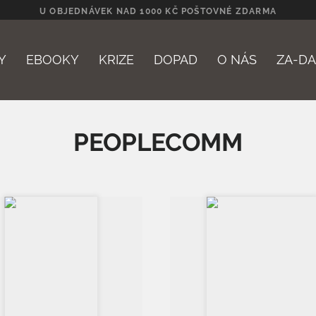
U OBJEDNÁVEK NAD 1000 KČ POŠTOVNÉ ZDARMA
Y
EBOOKY
KRIZE
DOPAD
O NÁS
ZA-D
E-ma
PEOPLECOMM
Hesl
Z
Přih