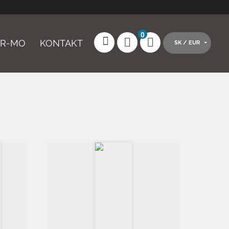
0
AR-MO
KONTAKT
SK / EUR
il
o
apamatovat si přihlášení
lásit pomocí Facebooku