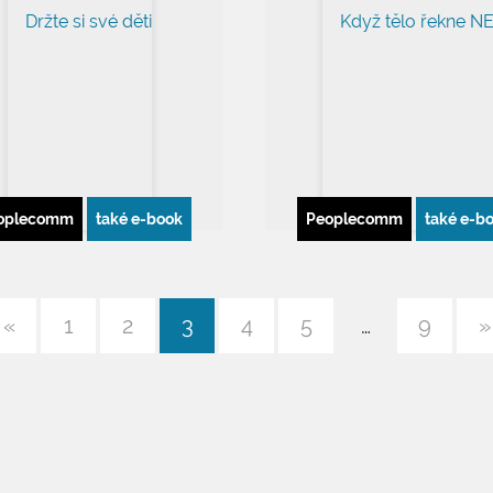
Zap
Nemá
oplecomm
také e-book
Peoplecomm
také e-b
«
1
2
3
4
5
…
9
»