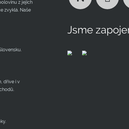
olovinu z jejich
ce zvyklá. Naše
Jsme zapojen
Slovensku.
 dříve i v
bchodů.
oky.