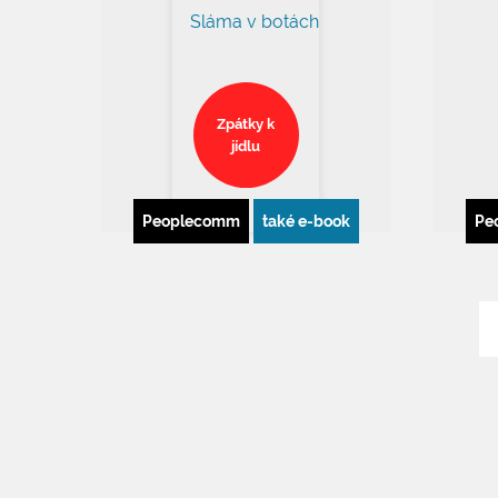
Zpátky k
jídlu
Peoplecomm
také e-book
Pe