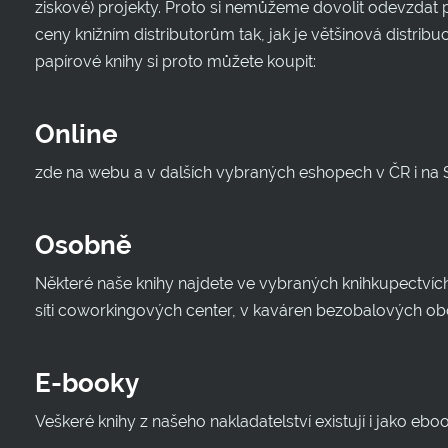
ziskové) projekty. Proto si nemůžeme dovolit odevzdat p
ceny knižním distributorům tak, jak je většinová distribu
papírové knihy si proto můžete koupit:
Online
zde na webu a v dalších vybraných eshopech v ČR i na 
Osobně
Některé naše knihy najdete ve vybraných knihkupectvích,
síti coworkingových center, v kaváren bezobalových o
E-booky
Veškeré knihy z našeho nakladatelství existují i jako ebo