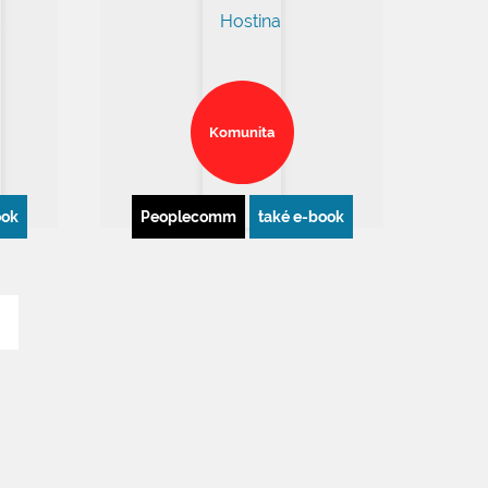
omenuté heslo
te ještě účet?
REGISTROVAT SE
Komunita
ook
Peoplecomm
také e-book