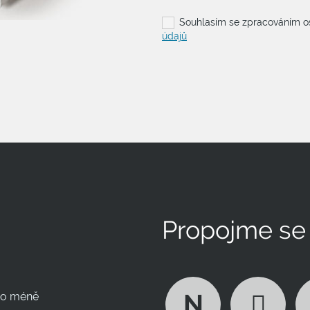
Souhlasím se zpracováním o
údajů
Propojme se
N
ebo méně