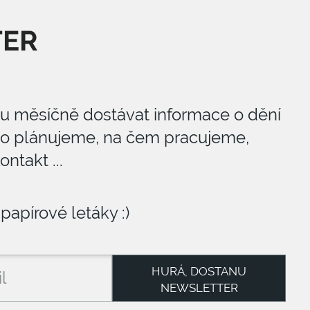
TER
ou měsíčně dostávat informace o dění
 co plánujeme, na čem pracujeme,
ntakt ...
papírové letáky :)
HURÁ, DOSTANU
NEWSLETTER