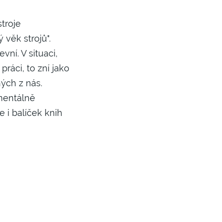
pomenuté heslo
troje
 věk strojů".
áte ještě účet?
REGISTROVAT SE
vní. V situaci,
práci, to zní jako
ých z nás.
mentálně
 i balíček knih