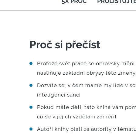
5X PROČ
PROLISTUJTE
Proč si přečíst
Protože svět práce se obrovsky mění 
nastiňuje základní obrysy této změny
Dozvíte se, v čem máme my lidé v so
inteligencí šanci
Pokud máte děti, tato kniha vám po
co se v jejich vzdělání zaměřit
Autoři knihy platí za autority v témat