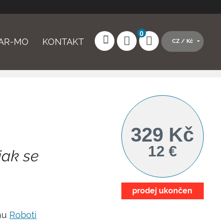
0
AR-MO
KONTAKT
CZ / Kč
ail
lo
329 Kč
12 €
jak se
Zapamatovat si přihlášení
prodej ukončen
ihu
Roboti
hlásit pomocí Facebooku