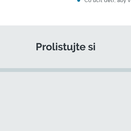
Co učit děti, aby 
Prolistujte si