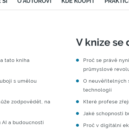
 SI
O AUTOROVI
KDE KOUPIT
PRAKTIC
V knize se 
a tato kniha
Proč se právě nyn
průmyslové revol
uboji s umělou
O neuvěřitelných 
technologií
může zodpovědět, na
Které profese zř
Jaké schopnosti 
u AI a budoucnosti
Proč v digitální ek