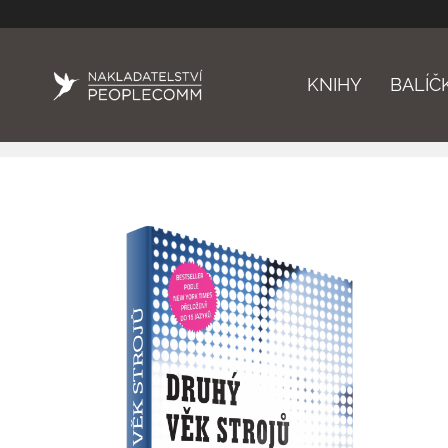
KNIHY
BALÍČ