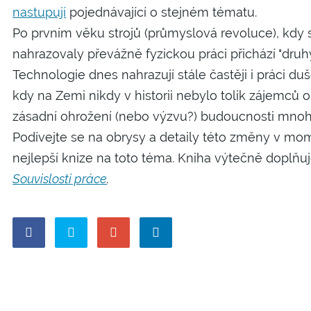
nastupují
pojednávající o stejném tématu.
Za
Po prvním věku strojů (průmyslová revoluce), kdy s
nahrazovaly převážně fyzickou práci přichází "druhý
Nem
Technologie dnes nahrazují stále častěji i práci duše
kdy na Zemi nikdy v historii nebylo tolik zájemců o 
zásadní ohrožení (nebo výzvu?) budoucnosti mnoh
Podívejte se na obrysy a detaily této změny v mo
nejlepší knize na toto téma. Kniha výtečně doplňuje
Souvislosti práce
.