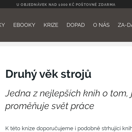
U OBJEDNÁVEK NAD 1000 KČ POŠTOVNÉ ZDARMA
KY
EBOOKY
KRIZE
DOPAD
O NÁS
ZA-D
E-m
Druhý věk strojů
Hes
Jedna z nejlepších knih o tom, 
proměňuje svět práce
K této knize doporučujeme i podobně strhující kn
Při