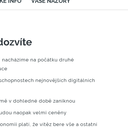
KÉ INFO
VAŠE NÁZORY
dozvíte
í nacházíme na počátku druhé
uce
schopnostech nejnovějších digitálních
ejmě v dohledné době zaniknou
budou naopak velmi ceněny
onomii platí, že vítěz bere vše a ostatní