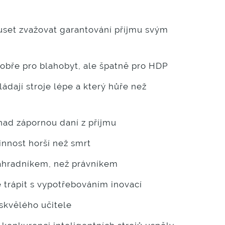
set zvažovat garantování příjmu svým
obře pro blahobyt, ale špatně pro HDP
ládají stroje lépe a který hůře než
nad zápornou daní z příjmu
nnost horší než smrt
zahradníkem, než právníkem
trápit s vypotřebováním inovací
 skvělého učitele