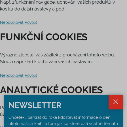
Např. zfunkčnění navigace, uchování vašich produktů v
košíku do další návštěvy a pod.
Nepovolovat
Povolit
FUNKČNÍ COOKIES
Výrazně zlepšují váš zážitek z procházení tohoto webu.
Slouží například k uchování vašich nastavení.
Nepovolovat
Povolit
ANALYTICKÉ COOKIES
NEWSLETTER
Používáme ke zlepšování tohoto webu na základě vašich
údajů o prohlížení.
Chcete-li párkrát do roka kdostávat informace o dění
okolo našich knih, o tom jak se které daří včetně tématu