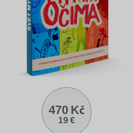
470 Kč
19 €