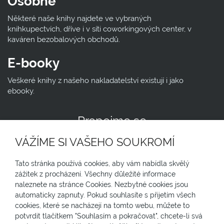
Osobně
Některé naše knihy najdete ve vybraných
knihkupectvích, dříve i v síti coworkingových center, v
kaváren bezobalových obchodů.
E-booky
Veškeré knihy z našeho nakladatelství existují i jako
ebooky.
Propojme se
VÁŽÍME SI VAŠEHO SOUKROMÍ
N
Tato stránka používá cookies, aby vám nabídla skvělý
Jsme zapojení v
zážitek z procházení. Všechny důležité informace
naleznete na stránce Cookies. Nezbytné cookies jsou
NEWSLETTER
automaticky zapnuty. Pokud souhlasíte s přijetím všech
cookies, které se nacházejí na tomto webu, můžete to
Chcete-li párkrát do roka kdostávat informace o dění
potvrdit tlačítkem "Souhlasím a pokračovat", chcete-li svá