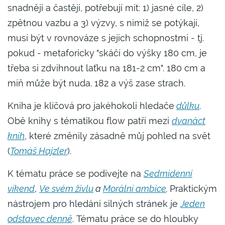
snadněji a častěji, potřebují mít: 1) jasné cíle, 2)
zpětnou vazbu a 3) výzvy, s nimiž se potýkají,
musí být v rovnováze s jejich schopnostmi - tj.
pokud - metaforicky "skáčí do výšky 180 cm, je
třeba si zdvihnout laťku na 181-2 cm". 180 cm a
míň může být nuda. 182 a výš zase strach.
Kniha je klíčová pro jakéhokoli hledače
důlku
.
Obě knihy s tématikou flow patří mezi
dvanáct
knih
, které změnily zásadně můj pohled na svět
(
Tomáš Hajzler
).
K tématu práce se podívejte na
Sedmidenní
víkend
,
Ve svém živlu
a
Morální ambice
.
Praktickým
nástrojem pro hledání silných stránek je
Jeden
odstavec denně
. Tématu práce se do hloubky