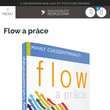
U OBJEDNÁVEK NAD 1000 KČ POŠTOVNÉ ZDARMA
0
MENU
Flow a práce