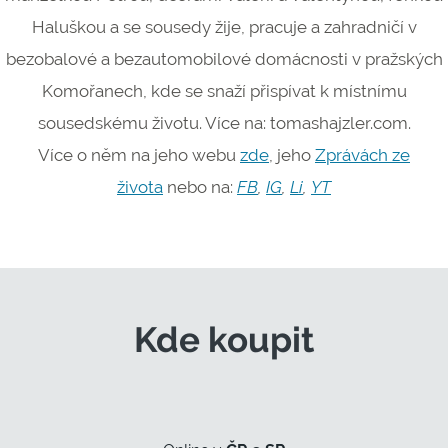
Haluškou a se sousedy žije, pracuje a zahradničí v
bezobalové a bezautomobilové domácnosti v pražských
Komořanech, kde se snaží přispívat k místnímu
sousedskému životu. Více na: tomashajzler.com.
Více o něm na jeho webu
zde
, jeho
Zprávách ze
života
nebo na:
FB
,
IG
,
Li
,
YT
Kde koupit