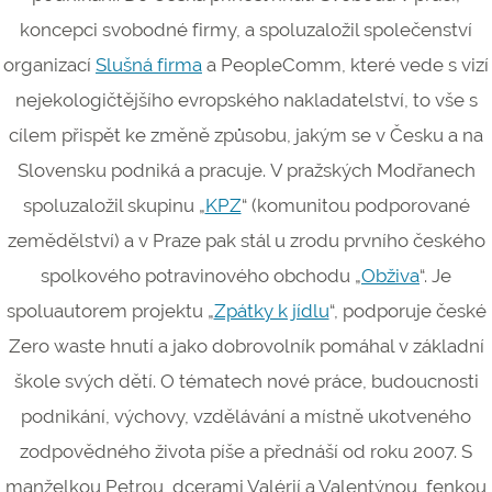
koncepci svobodné firmy, a spoluzaložil společenství
organizací
Slušná firma
a PeopleComm, které vede s vizí
nejekologičtějšího evropského nakladatelství, to vše s
cílem přispět ke změně způsobu, jakým se v Česku a na
Slovensku podniká a pracuje. V pražských Modřanech
spoluzaložil skupinu „
KPZ
“ (komunitou podporované
zemědělství) a v Praze pak stál u zrodu prvního českého
spolkového potravinového obchodu „
Obživa
“. Je
spoluautorem projektu „
Zpátky k jídlu
“, podporuje české
Zero waste hnutí a jako dobrovolník pomáhal v základní
škole svých dětí. O tématech nové práce, budoucnosti
podnikání, výchovy, vzdělávání a místně ukotveného
zodpovědného života píše a přednáší od roku 2007. S
manželkou Petrou, dcerami Valérií a Valentýnou, fenkou