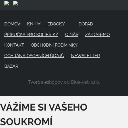
DOMOV
KNIHY
EBOOKY
DOPAD
PŘÍRUČKA PRO KOLIBŘÍKY
O NÁS
ZA-DAR-MO
KONTAKT
OBCHODNÍ PODMÍNKY
OCHRANA OSOBNÍCH ÚDAJŮ
NEWSLETTER
BAZAR
Tvorba eshopov
od Blueweb s.r.o.
VÁŽÍME SI VAŠEHO
SOUKROMÍ