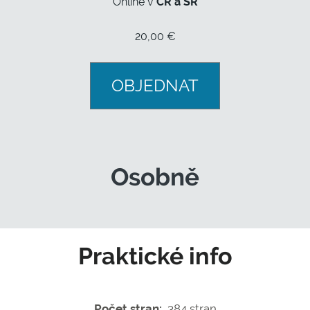
Online v
ČR a SR
20,00 €
OBJEDNAT
Osobně
Praktické info
Počet stran:
384 stran