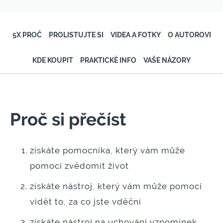
5X PROČ
PROLISTUJTE SI
VIDEA A FOTKY
O AUTOROVI
KDE KOUPIT
PRAKTICKÉ INFO
VAŠE NÁZORY
Proč si přečíst
získáte pomocníka, který vám může
pomoci zvědomit život
získáte nástroj, který vám může pomoci
vidět to, za co jste vděční
získáte nástroj na uchování vzpomínek