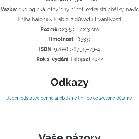
Vazba:
ekologická, otevřený hřbet, extra šití obálky, navíc
kniha balená v krabici z důvodu trvanlivosti
Rozměr:
23,5 x 17 x 3 cm
Hmotnost:
833 g
ISBN:
978-80-87917-79-4
Rok 1. vydání:
listopad 2022
Odkazy
Jeden odstavec denně aneb Jsme tím, co opakovaně děláme
Vaše názory